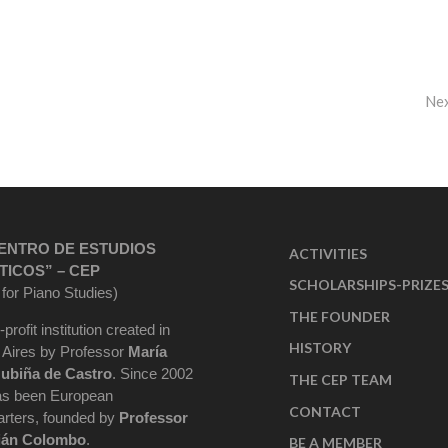
Ne
ENTRO DE ESTUDIOS
ACTIVITIES
TICOS” – CEP
SCHOLARSHIPS-PRIZE
 for Piano Studies)
THE FOUNDER
-profit institution created in
HISTORY
Aires by Professor
María
ubiña de Castro
. Since 2002
THE CEP TEAM
as been European
CONTACT
rters, founded by
Professor
ián Colombo
.
BE A MEMBER