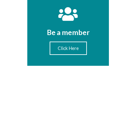
Be a member
Click Here