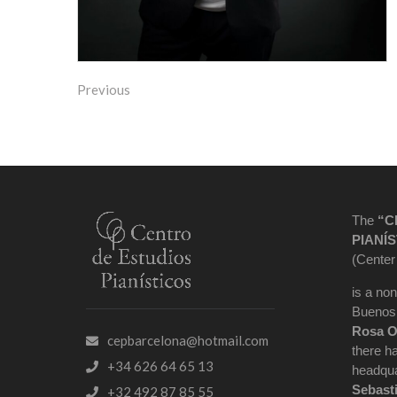
Previous
The
“C
PIANÍS
(Center
is a non
Buenos 
Rosa O
cepbarcelona@hotmail.com
there h
+34 626 64 65 13
headqua
Sebast
+32 492 87 85 55