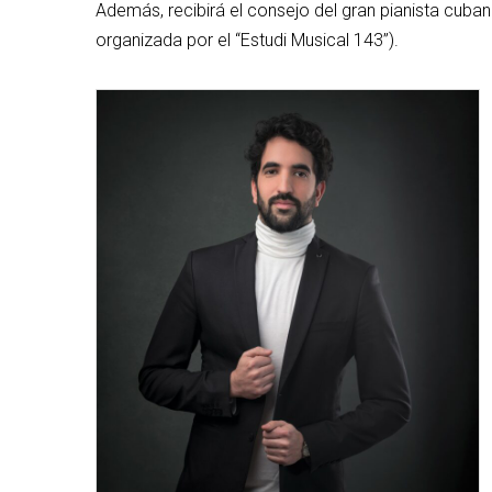
Además, recibirá el consejo del gran pianista cuba
organizada por el “Estudi Musical 143”).