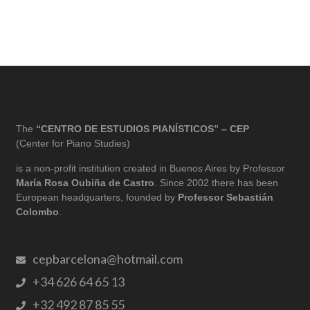
The
“CENTRO DE ESTUDIOS PIANÍSTICOS” – CEP
(Center for Piano Studies)
is a non-profit institution created in Buenos Aires by Professor
María Rosa Oubiña de Castro
. Since 2002 there has been
European headquarters, founded by
Professor Sebastián
Colombo
.
cepbarcelona@hotmail.com
+34 626 64 65 13
+32 492 87 85 55