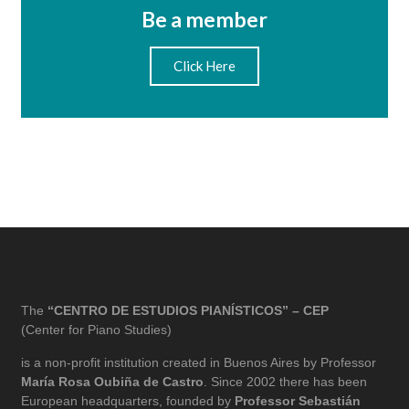
Be a member
Click Here
The
“CENTRO DE ESTUDIOS PIANÍSTICOS” – CEP
(Center for Piano Studies)
is a non-profit institution created in Buenos Aires by Professor
María Rosa Oubiña de Castro
. Since 2002 there has been
European headquarters, founded by
Professor Sebastián