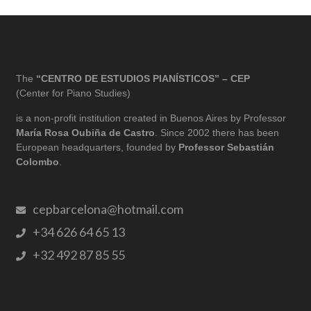
The
“CENTRO DE ESTUDIOS PIANÍSTICOS” – CEP
(Center for Piano Studies)
is a non-profit institution created in Buenos Aires by Professor
María Rosa Oubiña de Castro
. Since 2002 there has been
European headquarters, founded by
Professor Sebastián
Colombo
.
cepbarcelona@hotmail.com
+34 626 64 65 13
+32 492 87 85 55