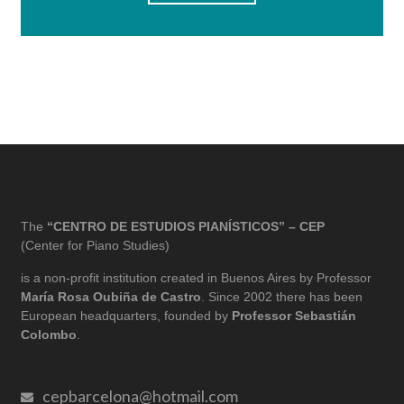
The
“CENTRO DE ESTUDIOS PIANÍSTICOS” – CEP
(Center for Piano Studies)
is a non-profit institution created in Buenos Aires by Professor
María Rosa Oubiña de Castro
. Since 2002 there has been
European headquarters, founded by
Professor Sebastián
Colombo
.
cepbarcelona@hotmail.com