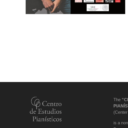
The
“C
PIANÍS
(Center
is a non