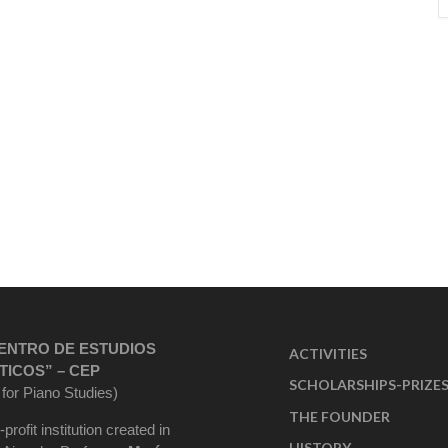
ENTRO DE ESTUDIOS
ACTIVITIES
TICOS” – CEP
SCHOLARSHIPS-PRIZE
 for Piano Studies)
THE FOUNDER
-profit institution created in
HISTORY