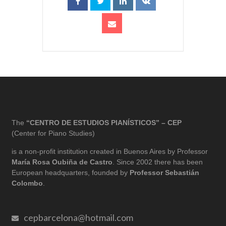
The
“CENTRO DE ESTUDIOS PIANÍSTICOS” – CEP
(Center for Piano Studies)
is a non-profit institution created in Buenos Aires by Professor
María Rosa Oubiña de Castro
. Since 2002 there has been
European headquarters, founded by
Professor Sebastián
Colombo
.
cepbarcelona@hotmail.com